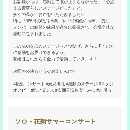
お客様からは「感動して涙が止まらなかった」「心温
まる素晴らしいステージだった」と、
多くの温かいお声をいただきました✨
特に『365日の紙飛行機』や『瑠璃色の地球』では、
メンバーの練習の成果が存分に発揮され、会場全体が
感動に包まれました。
この成功を次のステージへとつなげ、さらに多くの方
に感動をお届けできるよう、
花組はこれからも全力で活動していきます！
次回の公演もどうぞお楽しみに✨
#
#
#
#
花組コンサート
満席御礼
感動のステージ
スタジ
#
#
#
オアビー
歌とダンス
次回公演お楽しみに
吉川市
ソロ・花組サマーコンサート