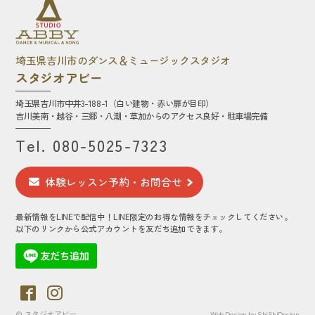
埼玉県吉川市のダンス＆ミュージックスタジオ
スタジオアビー
埼玉県吉川市中井3-188-1（白い建物・赤い扉が目印）
吉川美南・越谷・三郷・八潮・草加からのアクセス良好・駐車場完備
Tel.
080-5025-7323
体験レッスン予約・お問合せ
最新情報をLINEで配信中！LINE限定のお得な情報をチェックしてください。
以下のリンクから公式アカウントを友だち追加できます。
©
スタジオアビー
Web Design by ShiShiDesign