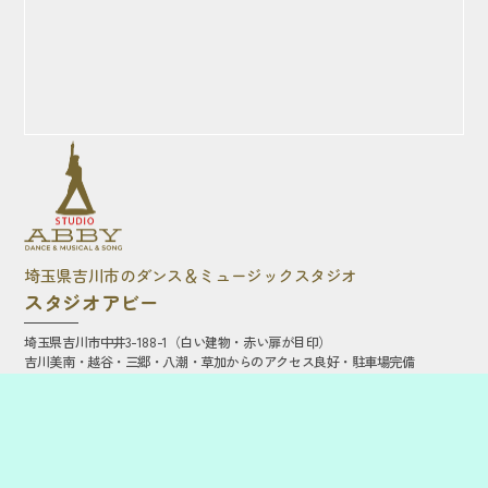
埼玉県吉川市のダンス＆ミュージックスタジオ
スタジオアビー
埼玉県吉川市中井3-188-1（白い建物・赤い扉が目印）
吉川美南・越谷・三郷・八潮・草加からのアクセス良好・駐車場完備
Tel.
080-5025-7323
体験レッスン予約・お問合せ